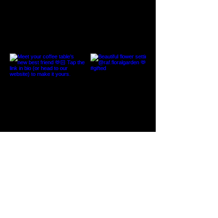
GET MONTHLY UPDATES
Schrijf u in voor onze nieuwsbrief en
ontvang maandelijkse updates,
uitnodigingen voor evenementen en meer...