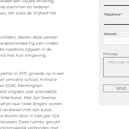
t alleen een visuele ervaring, 
j de stemmen en liederen 
n, net zoals de Vrijheid het 
Telephone
Artwork
hildert, dienen deze werken 
karakteristieke figuren vinden 
die naadloos opgaan in de 
Message
end met hun omgeving.
llier in 1971, groeide op in een 
aan omvatte school, militaire 
 aan ESAG Penninghen. 
SEND
ld volgden, wat uiteindelijk 
childerkunst. Met zijn Deense 
 altijd naar twee dingen: wonen 
d verdienen met zijn kunst.
te droom door in tien jaar tijd 
e bouwen. Deze ruimte, gevuld 
s onlosmakelijk verbonden met 