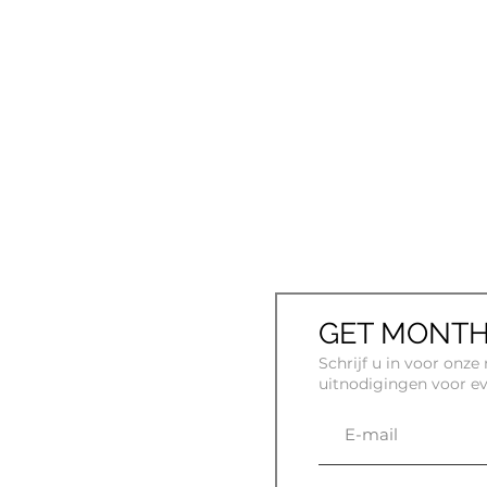
GET MONTH
Schrijf u in voor onz
uitnodigingen voor e