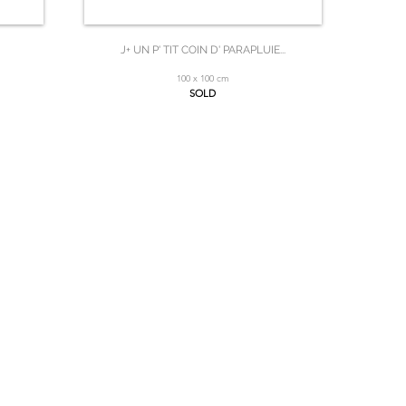
J+ UN P' TIT COIN D' PARAPLUIE...
100 x 100 cm
SOLD