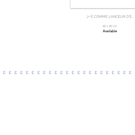
J+ É COMME LANCEUR D'É...
80 x 80 cm
Available