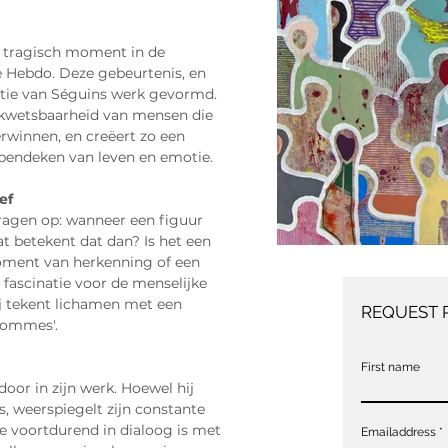
en tragisch moment in de 
e Hebdo. Deze gebeurtenis, en 
utie van Séguins werk gevormd. 
n kwetsbaarheid van mensen die 
winnen, en creëert zo een 
pendeken van leven en emotie.
ef
ragen op: wanneer een figuur 
t betekent dat dan? Is het een 
oment van herkenning of een 
 fascinatie voor de menselijke 
ij tekent lichamen met een 
REQUEST 
nhommes'.
First name
door in zijn werk. Hoewel hij 
is, weerspiegelt zijn constante 
ie voortdurend in dialoog is met 
Emailaddress