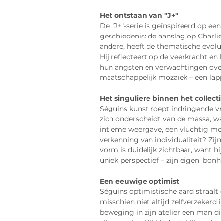
Het ontstaan van "J+"
De "J+"-serie is geïnspireerd op e
geschiedenis: de aanslag op Charli
andere, heeft de thematische evol
Hij reflecteert op de veerkracht e
hun angsten en verwachtingen over
maatschappelijk mozaïek – een lap
Het singuliere binnen het collecti
Séguins kunst roept indringende v
zich onderscheidt van de massa, wa
intieme weergave, een vluchtig m
verkenning van individualiteit? Zijn
vorm is duidelijk zichtbaar, want h
uniek perspectief – zijn eigen 'bo
Een eeuwige optimist
Séguins optimistische aard straalt 
misschien niet altijd zelfverzekerd 
beweging in zijn atelier een man d