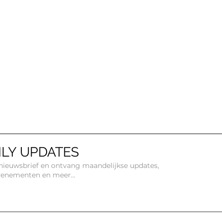
LY UPDATES
e nieuwsbrief en ontvang maandelijkse updates,
venementen en meer...