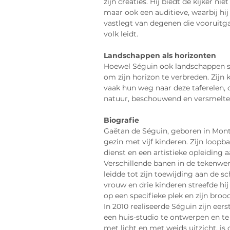
zijn creaties. Hij biedt de kijker nie
maar ook een auditieve, waarbij hi
vastlegt van degenen die vooruitgaa
volk leidt.
Landschappen als horizonten
Hoewel Séguin ook landschappen sc
om zijn horizon te verbreden. Zijn 
vaak hun weg naar deze taferelen, 
natuur, beschouwend en versmelt
Biografie
Gaëtan de Séguin, geboren in Montpe
gezin met vijf kinderen. Zijn loopb
dienst en een artistieke opleiding
Verschillende banen in de tekenwere
leidde tot zijn toewijding aan de s
vrouw en drie kinderen streefde hij
op een specifieke plek en zijn broo
In 2010 realiseerde Séguin zijn eers
een huis-studio te ontwerpen en t
met licht en met weids uitzicht, i