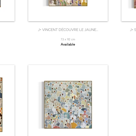
J+ VINCENT DÉCOUVRE LE JAUNE...
J+ 
73 x 92 cm
Available