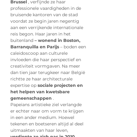
Brussel
 , verfijnde ze haar 
professionele vaardigheden in de 
bruisende kantoren van de stad 
voordat ze begin jaren negentig 
aan een verrijkende internationale 
reis begon. Haar jaren in het 
buitenland 
– wonend in Boston, 
Barranquilla en Parijs
 – boden een 
caleidoscoop aan culturele 
invloeden die haar perspectief en 
creativiteit vormgaven. Na meer 
dan tien jaar terugkeer naar België 
richtte ze haar architecturale 
expertise op 
sociale projecten en 
het helpen van kwetsbare 
gemeenschappen
 .
Papeians artistieke ziel verlangde 
er echter naar om vorm te krijgen 
in een ander medium. Hoewel 
tekenen en boetseren altijd al deel 
uitmaakten van haar leven, 
verdiepte ze zich pas in 2010 