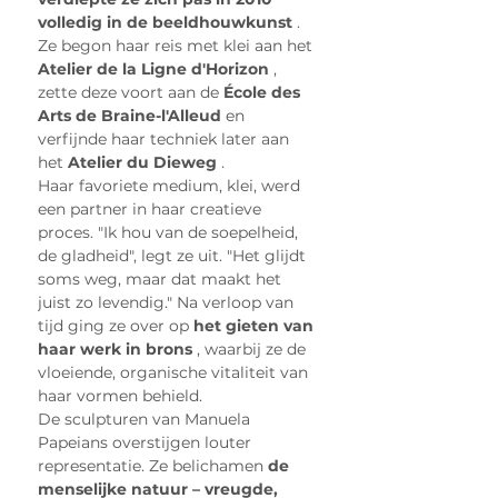
volledig in de beeldhouwkunst
 . 
Ze begon haar reis met klei aan het 
Atelier de la Ligne d'Horizon
 , 
zette deze voort aan de 
École des 
Arts de Braine-l'Alleud
 en 
verfijnde haar techniek later aan 
het 
Atelier du Dieweg
 .
Haar favoriete medium, klei, werd 
een partner in haar creatieve 
proces. "Ik hou van de soepelheid, 
de gladheid", legt ze uit. "Het glijdt 
soms weg, maar dat maakt het 
juist zo levendig." Na verloop van 
tijd ging ze over op 
het gieten van 
haar werk in brons
 , waarbij ze de 
vloeiende, organische vitaliteit van 
haar vormen behield.
De sculpturen van Manuela 
Papeians overstijgen louter 
representatie. Ze belichamen 
de 
menselijke natuur – vreugde, 