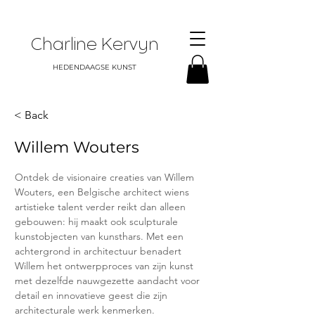
Charline Kervyn
HEDENDAAGSE KUNST
< Back
Willem Wouters
Ontdek de visionaire creaties van Willem 
Wouters, een Belgische architect wiens 
artistieke talent verder reikt dan alleen 
gebouwen: hij maakt ook sculpturale 
kunstobjecten van kunsthars. Met een 
achtergrond in architectuur benadert 
Willem het ontwerpproces van zijn kunst 
met dezelfde nauwgezette aandacht voor 
detail en innovatieve geest die zijn 
architecturale werk kenmerken.