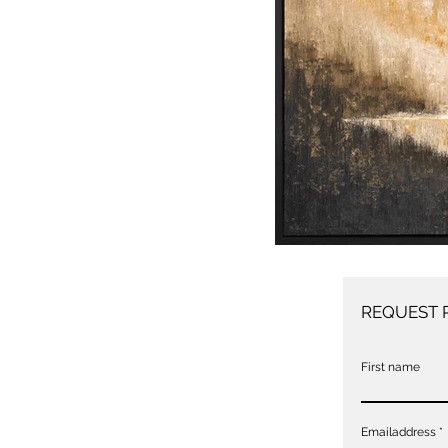
REQUEST 
First name
Emailaddress