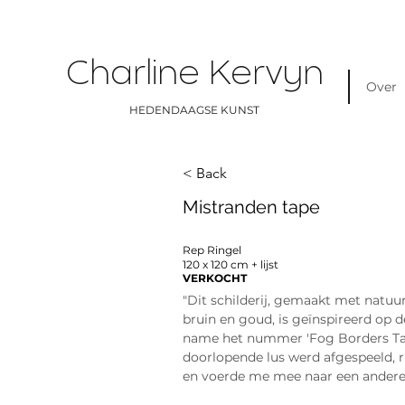
Charline Kervyn
Over
HEDENDAAGSE KUNST
< Back
Mistranden tape
Rep Ringel
120 x 120 cm + lijst
VERKOCHT
"Dit schilderij, gemaakt met natuurl
bruin en goud, is geïnspireerd op
name het nummer 'Fog Borders Tape
doorlopende lus werd afgespeeld, r
en voerde me mee naar een andere