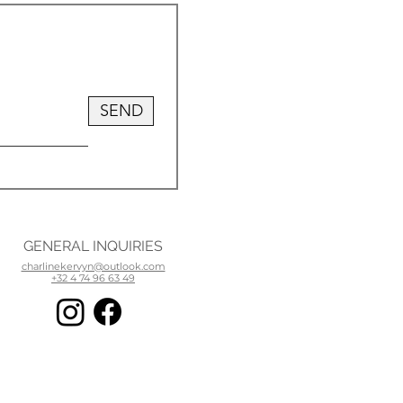
SEND
GENERAL INQUIRIES
charlinekervyn@outlook.com
+32 4 74 96 63 49