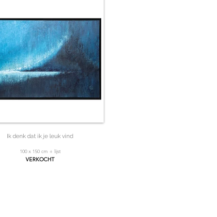
Ik denk dat ik je leuk vind
100 x 150 cm + lijst
VERKOCHT