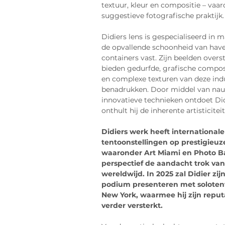
textuur, kleur en compositie – vaard
suggestieve fotografische praktijk.
Didiers lens is gespecialiseerd in 
de opvallende schoonheid van have
containers vast. Zijn beelden over
bieden gedurfde, grafische composi
en complexe texturen van deze ind
benadrukken. Door middel van nau
innovatieve technieken ontdoet Did
onthult hij de inherente artisticite
Didiers werk heeft internationa
tentoonstellingen op prestigieuz
waaronder Art Miami en Photo Bas
perspectief de aandacht trok van 
wereldwijd. In 2025 zal Didier zij
podium presenteren met solotento
New York, waarmee hij zijn reputa
verder versterkt.