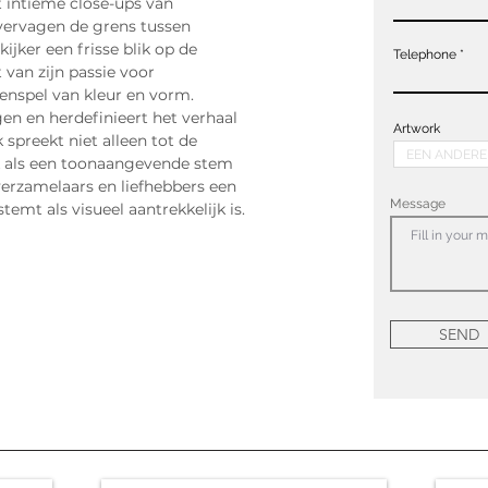
intieme close-ups van 
 vervagen de grens tussen 
kijker een frisse blik op de 
Telephone
 van zijn passie voor 
menspel van kleur en vorm.
gen en herdefinieert het verhaal 
Artwork
 spreekt niet alleen tot de 
k als een toonaangevende stem 
erzamelaars en liefhebbers een 
Message
temt als visueel aantrekkelijk is.
SEND