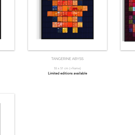
TANGERINE ABYSS
55 x 51 cm (+frame)
Limited editions available