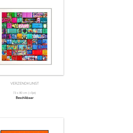
VERZENDKUNST
73 x 80 cm (+lijst)
Beschikbaar