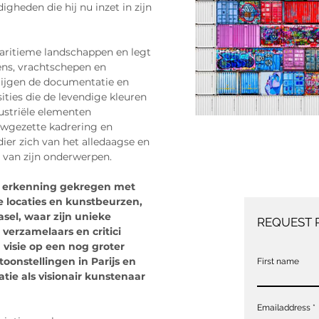
igheden die hij nu inzet in zijn 
maritieme landschappen en legt 
ns, vrachtschepen en 
stijgen de documentatie en 
ties die de levendige kleuren 
ustriële elementen 
wgezette kadrering en 
ier zich van het alledaagse en 
it van zijn onderwerpen.
le erkenning gekregen met 
e locaties en kunstbeurzen, 
el, waar zijn unieke 
REQUEST 
verzamelaars en critici 
n visie op een nog groter 
onstellingen in Parijs en 
First name
tie als visionair kunstenaar 
Emailaddress