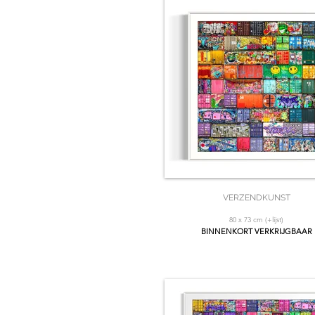
VERZENDKUNST
80 x 73 cm (+lijst)
BINNENKORT VERKRIJGBAAR