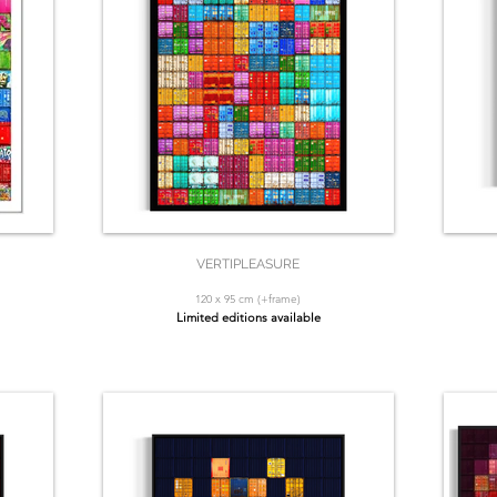
VERTIPLEASURE
120 x 95 cm (+frame)
Limited editions available