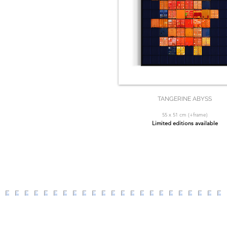
TANGERINE ABYSS
55 x 51 cm (+frame)
Limited editions available