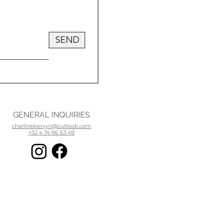
SEND
GENERAL INQUIRIES
charlinekervyn@outlook.com
+32 4 74 96 63 49