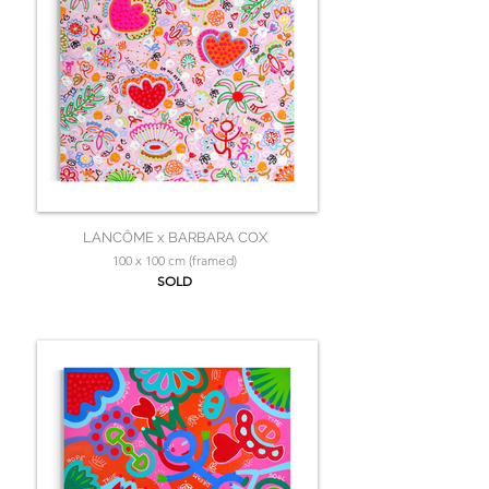
LANCÔME x BARBARA COX
100 x 100 cm (framed)
SOLD