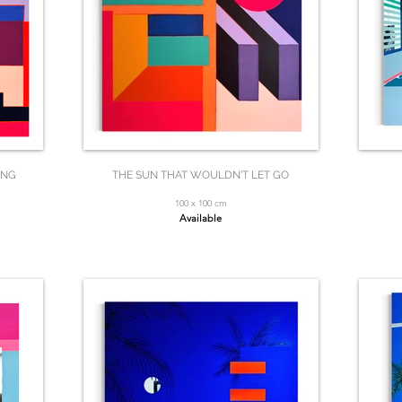
ING
THE SUN THAT WOULDN'T LET GO
100 x 100 cm
Available