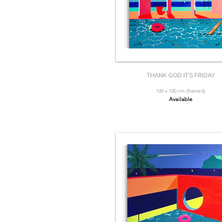
THANK GOD IT’S FRIDAY
100 x 100 cm (framed)
Available