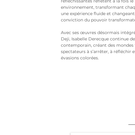
réfléchissantes reflètent à la fois l
environnement, transformant chaqu
une expérience fluide et changeant
conviction du pouvoir transformateu
Avec ses œuvres désormais intégrée
Deji, Isabelle Derecque continue de 
contemporain, créant des mondes vi
spectateurs à s’arrêter, à réfléchir
évasions colorées.