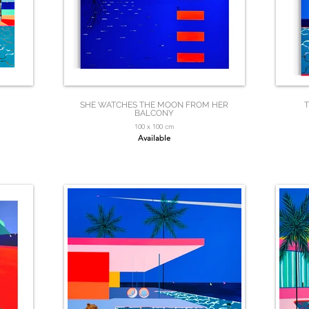
SHE WATCHES THE MOON FROM HER
T
BALCONY
100 x 100 cm
Available