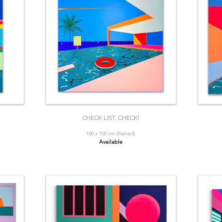
CHECK LIST, CHECK!
100 x 100 cm (framed)
Available