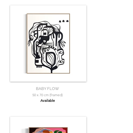
BABY FLOW
50 x 70 cm (framed)
Available