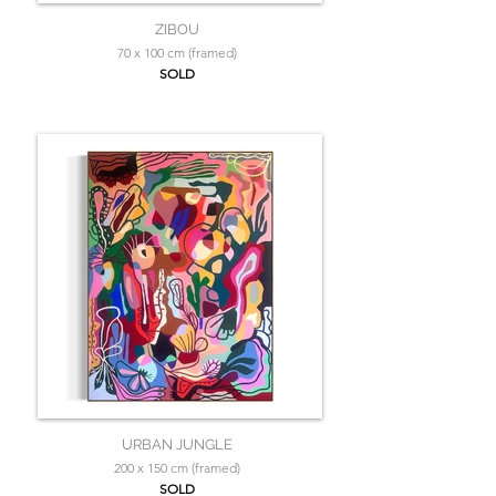
ZIBOU
70 x 100 cm (framed)
SOLD
URBAN JUNGLE
200 x 150 cm (framed)
SOLD