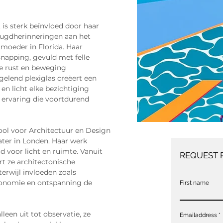
, is sterk beïnvloed door haar 
eugdherinneringen aan het 
moeder in Florida. Haar 
snapping, gevuld met felle 
ie rust en beweging 
elend plexiglas creëert een 
en licht elke bezichtiging 
 ervaring die voortdurend 
ool voor Architectuur en Design 
later in Londen. Haar werk 
 voor licht en ruimte. Vanuit 
REQUEST 
t ze architectonische 
erwijl invloeden zoals 
ronomie en ontspanning de 
First name
lleen uit tot observatie, ze 
Emailaddress