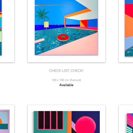
CHECK LIST, CHECK!
100 x 100 cm (framed)
Available