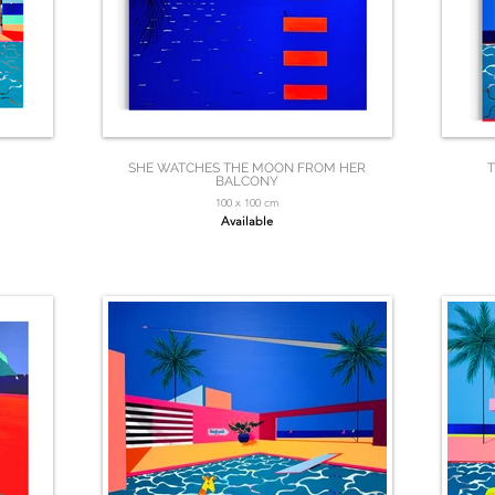
SHE WATCHES THE MOON FROM HER
T
BALCONY
100 x 100 cm
Available