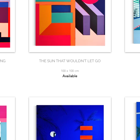
ING
THE SUN THAT WOULDN'T LET GO
100 x 100 cm
Available