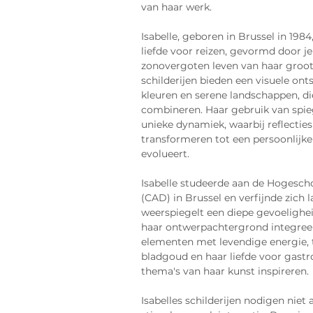
van haar werk.
Isabelle, geboren in Brussel in 1984
liefde voor reizen, gevormd door j
zonovergoten leven van haar groot
schilderijen bieden een visuele ont
kleuren en serene landschappen, d
combineren. Haar gebruik van spieg
unieke dynamiek, waarbij reflecties 
transformeren tot een persoonlijke
evolueert.
Isabelle studeerde aan de Hogesch
(CAD) in Brussel en verfijnde zich 
weerspiegelt een diepe gevoeligheid
haar ontwerpachtergrond integreer
elementen met levendige energie, t
bladgoud en haar liefde voor gast
thema's van haar kunst inspireren.
Isabelles schilderijen nodigen niet a