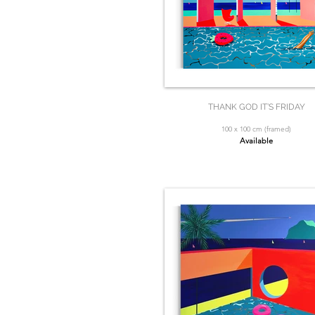
THANK GOD IT’S FRIDAY
100 x 100 cm (framed)
Available