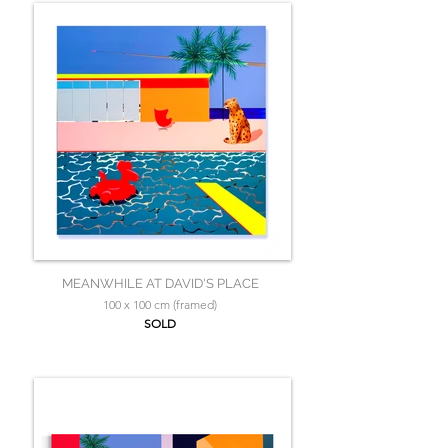
MEANWHILE AT DAVID'S PLACE
100 x 100 cm (framed)
SOLD