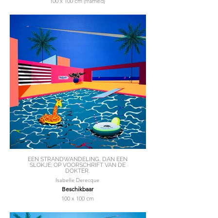
100 x 100 cm (framed)
EEN STRANDWANDELING, DAN EEN
SLOKJE; OP VOORSCHRIFT VAN DE
DOKTER.
Isabelle Derecque
Beschikbaar
100 x 100 cm