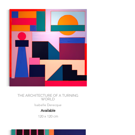
THE ARCHITECTURE OF A TURNING
WORLD
Isabelle Derecque
Available
120 x 120 cm