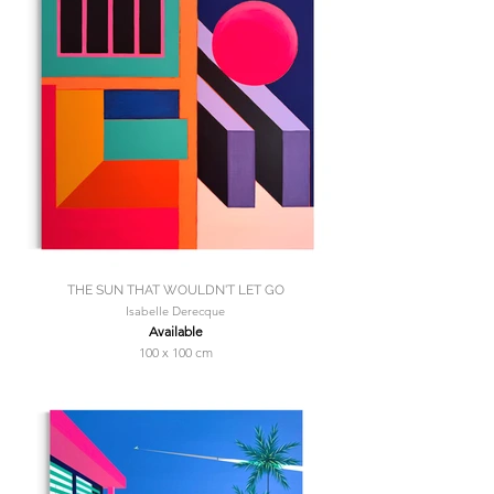
THE SUN THAT WOULDN'T LET GO
Isabelle Derecque
Available
100 x 100 cm