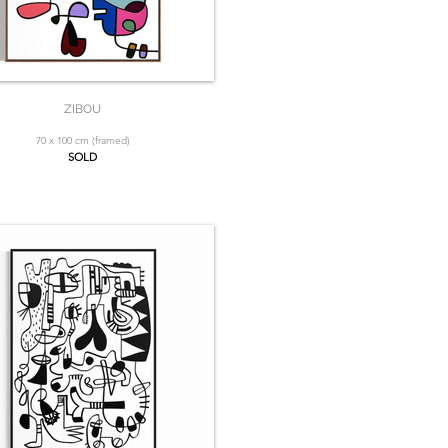
ZIBOU
70 x 100 cm (framed)
SOLD