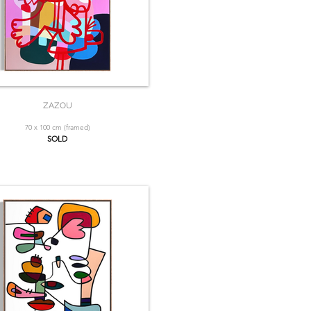
ZAZOU
70 x 100 cm (framed)
SOLD