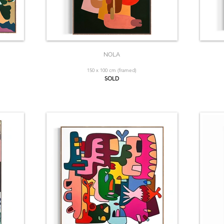
NOLA
150 x 100 cm (framed)
SOLD