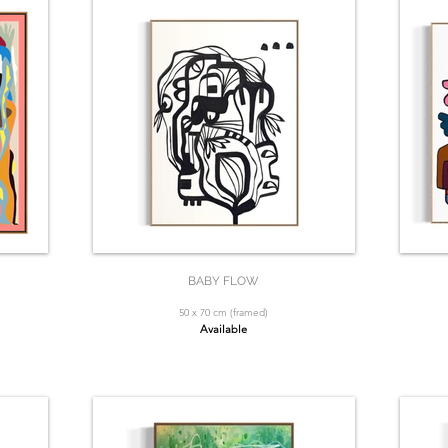
BABY FLOW
50 x 70 cm (framed)
Available