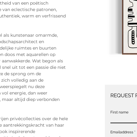
htheid van een poëtisch 
e van eclectische patronen, 
authentiek, warm en verfrissend 
el als kunstenaar omarmde, 
andschapsarchitect en 
delijke ruimtes en buurten 
n doos met aquarellen op 
er aanwakkerde. Wat begon als 
 snel uit tot een passie die niet 
 ze de sprong om de 
 zich volledig aan de 
 weerspiegelt nu deze 
 vol energie, dan weer 
REQUEST 
, maar altijd diep verbonden 
First name
ijen privécollecties over de hele 
le aantrekkingskracht van haar 
 ook inspirerende 
Emailaddress