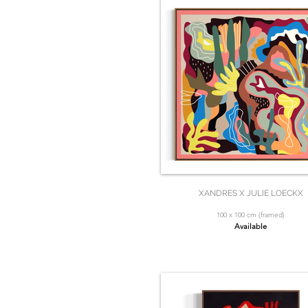
XANDRES X JULIE LOECKX
100 x 100 cm (framed)
Available