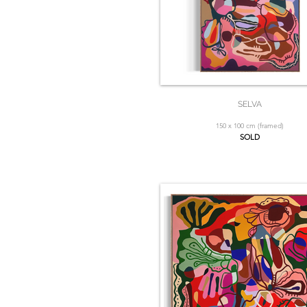
SELVA
150 x 100 cm (framed)
SOLD