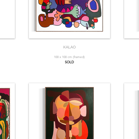
KALAO
100 x 100 cm (framed)
SOLD