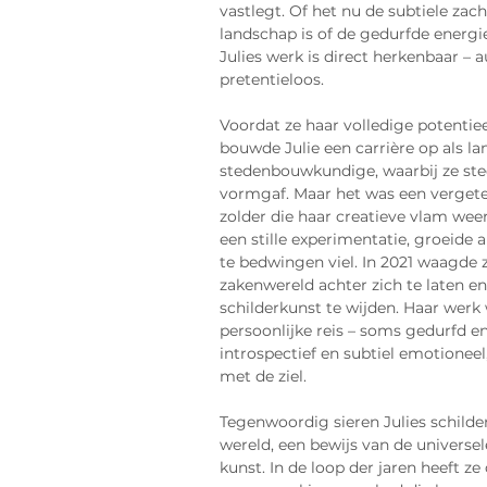
vastlegt. Of het nu de subtiele zac
landschap is of de gedurfde energi
Julies werk is direct herkenbaar – 
pretentieloos.
Voordat ze haar volledige potentie
bouwde Julie een carrière op als l
stedenbouwkundige, waarbij ze ste
vormgaf. Maar het was een vergete
zolder die haar creatieve vlam we
een stille experimentatie, groeide al
te bedwingen viel. In 2021 waagde
zakenwereld achter zich te laten en
schilderkunst te wijden. Haar werk
persoonlijke reis – soms gedurfd en
introspectief en subtiel emotioneel
met de ziel.
Tegenwoordig sieren Julies schilder
wereld, een bewijs van de universe
kunst. In de loop der jaren heeft ze