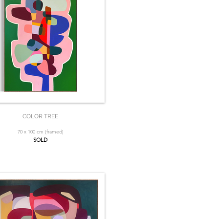
COLOR TREE
70 x 100 cm (framed)
SOLD